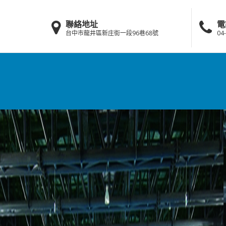
聯絡地址
電
台中市龍井區新庄街一段96巷68號
04