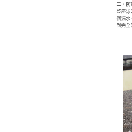
二、防
整座泳
個漏水
到完全