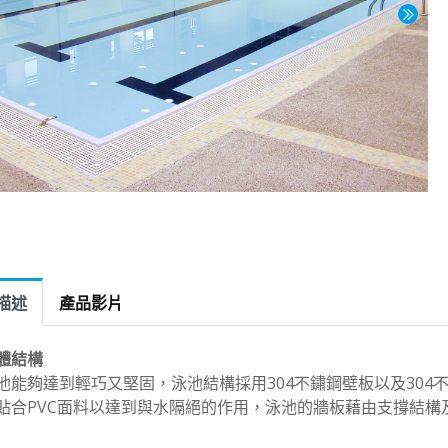
描述
產品影片
體結構
池能夠達到輕巧又堅固，泳池結構採用304不鏽鋼壁板以及30
貼合PVC面料以達到與水隔絕的作用，泳池的牆板藉由支撐結構