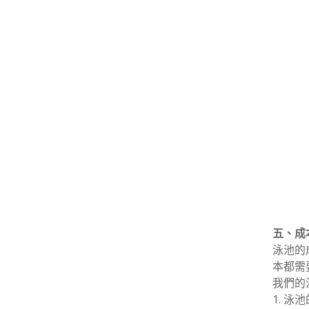
五、成
泳池的
本都需
我們的
1. 