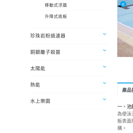
移動式浮牆
升降式底板
珍珠岩粉過濾器
銅銀離子殺菌
太陽能
熱能
產品
水上樂園
一、池
為使泳
板表面
構。